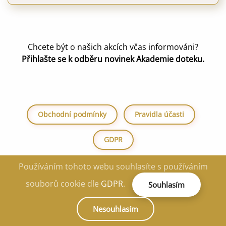
Chcete být o našich akcích včas informováni?
Přihlašte se k odběru novinek Akademie doteku.
Obchodní podmínky
Pravidla účasti
GDPR
Používáním tohoto webu souhlasíte s používáním
souborů cookie dle
GDPR
.
Souhlasím
Nesouhlasím
© 2024 ARURA, s.r.o.